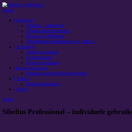
Skip
to
Menu
content
Producten
Sibelius – pakketten
Sibelius Noteperformer
Photoscore Ultimate
Nederlandse handleiding met video’s
Trainingen
Startersworkshop
Experttraining
Maatwerktraining
Advies en support
Upgrade naar de nieuwste versie
Contact
Onderwijskorting
Video’s
Menu
Sibelius Professional – individuele gebruik