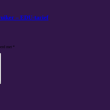
bruiker – EDU-tarief
eerd met
*