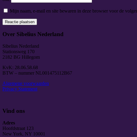
Mijn naam, e-mail en site bewaren in deze browser voor de volgen
Over Sibelius Nederland
Sibelius Nederland
Stationsweg 170
2182 BG Hillegom
KvK: 28.06.58.68
BTW – nummer NL001475112B67
Algemene voorwaarden
Privacy Statement
Vind ons
Adres
Hoofdstraat 123
New York, NY 10001