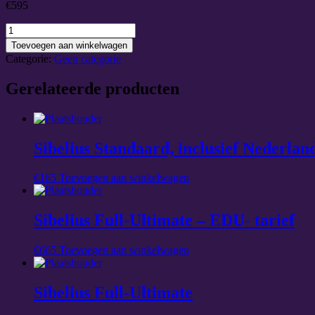
€
595
Sibelius
Professional
Toevoegen aan winkelwagen
-
Categorie:
Geen categorie
individuele
gebruiker
Gerelateerde producten
aantal
Sibelius Standaard, inclusief Nederlan
€
165
Toevoegen aan winkelwagen
Sibelius Full-Ultimate – EDU- tarief
€
665
Toevoegen aan winkelwagen
Sibelius Full-Ultimate