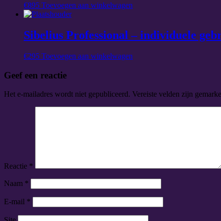
€
895
Toevoegen aan winkelwagen
Sibelius Professional – individuele ge
€
295
Toevoegen aan winkelwagen
Geef een reactie
Het e-mailadres wordt niet gepubliceerd.
Vereiste velden zijn gemark
Reactie
*
Naam
*
E-mail
*
Site